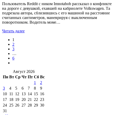
Пользователь Reddit с ником Imnotabob рассказал о конфликте
на дороге с девушкой, ехавшей на кабриолете Volkswagen. Та
подрезала автора, сблизившись с его машиной на расстояние
считанных сантиметров, маневрируя с выключенным
поворотником. Водитель моме…
Читать далее
1
2
3
…
6
Август 2026
Пн
Вт
Ср
Чт
Пт
Сб
Вс
1
2
3
4
5
6
7
8
9
10
11
12
13
14
15
16
17
18
19
20
21
22
23
24
25
26
27
28
29
30
31