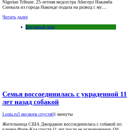
Nigerian Tribune. 25-летняя медсестра Абигерл Накамба
Синкала из города Наконде подала на развод с му…
Читать далее
Безумный мир
Семья воссоединилась с украденной 11
лет назад собакой
Lenta.ru
5 месяцев спустя
0
1 минуты
Жительница США Джорджин воссоединилась с собакой по
кличке Форк-Кэл спустя 11 лет после ее исчезновения. Об