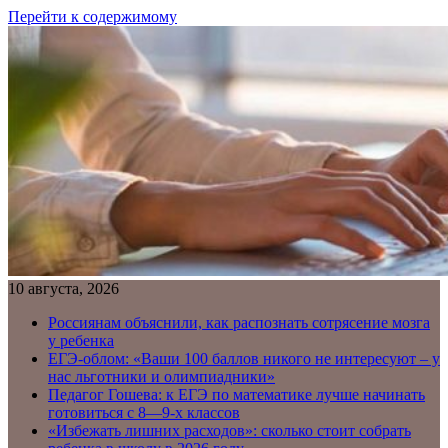
Перейти к содержимому
10 августа, 2026
Россиянам объяснили, как распознать сотрясение мозга
у ребенка
ЕГЭ-облом: «Ваши 100 баллов никого не интересуют – у
нас льготники и олимпиадники»
Педагог Гошева: к ЕГЭ по математике лучше начинать
готовиться с 8—9-х классов
«Избежать лишних расходов»: сколько стоит собрать