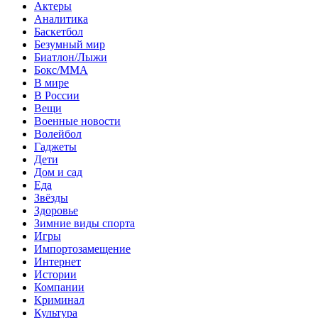
Актеры
Аналитика
Баскетбол
Безумный мир
Биатлон/Лыжи
Бокс/MMA
В мире
В России
Вещи
Военные новости
Волейбол
Гаджеты
Дети
Дом и сад
Еда
Звёзды
Здоровье
Зимние виды спорта
Игры
Импортозамещение
Интернет
Истории
Компании
Криминал
Культура