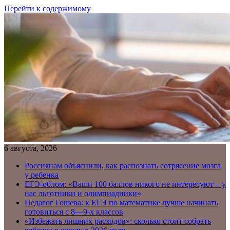
Перейти к содержимому
6 августа, 2026
Россиянам объяснили, как распознать сотрясение мозга
у ребенка
ЕГЭ-облом: «Ваши 100 баллов никого не интересуют – у
нас льготники и олимпиадники»
Педагог Гошева: к ЕГЭ по математике лучше начинать
готовиться с 8—9-х классов
«Избежать лишних расходов»: сколько стоит собрать