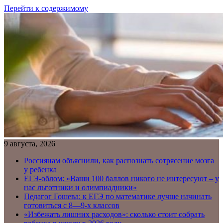
Перейти к содержимому
9 августа, 2026
Россиянам объяснили, как распознать сотрясение мозга
у ребенка
ЕГЭ-облом: «Ваши 100 баллов никого не интересуют – у
нас льготники и олимпиадники»
Педагог Гошева: к ЕГЭ по математике лучше начинать
готовиться с 8—9-х классов
«Избежать лишних расходов»: сколько стоит собрать