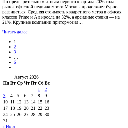
По предварительным итогам первого квартала 2026 года
рынок офисной недвижимости Москвы продолжает бурно
развиваться. Средняя стоимость квадратного метра в офисах
классов Prime и A выросла на 32%, а арендные ставки — на
21%. Крупные компании притормозил…
Читать далее
1
2
3
…
6
Август 2026
Пн
Вт
Ср
Чт
Пт
Сб
Вс
1
2
3
4
5
6
7
8
9
10
11
12
13
14
15
16
17
18
19
20
21
22
23
24
25
26
27
28
29
30
31
« Июл