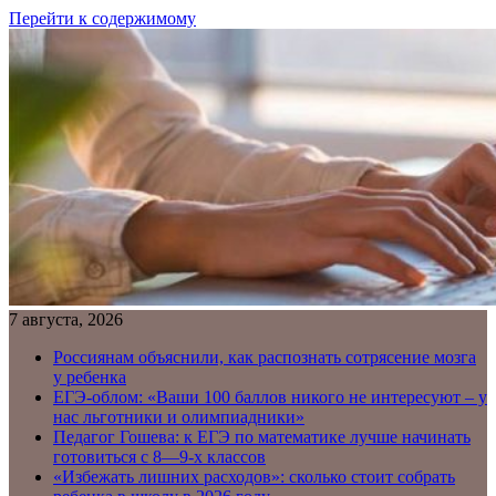
Перейти к содержимому
7 августа, 2026
Россиянам объяснили, как распознать сотрясение мозга
у ребенка
ЕГЭ-облом: «Ваши 100 баллов никого не интересуют – у
нас льготники и олимпиадники»
Педагог Гошева: к ЕГЭ по математике лучше начинать
готовиться с 8—9-х классов
«Избежать лишних расходов»: сколько стоит собрать