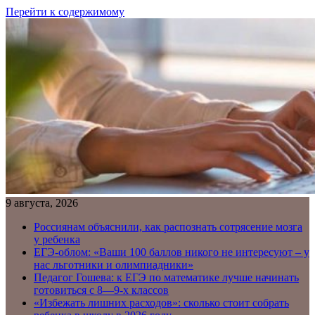
Перейти к содержимому
9 августа, 2026
Россиянам объяснили, как распознать сотрясение мозга
у ребенка
ЕГЭ-облом: «Ваши 100 баллов никого не интересуют – у
нас льготники и олимпиадники»
Педагог Гошева: к ЕГЭ по математике лучше начинать
готовиться с 8—9-х классов
«Избежать лишних расходов»: сколько стоит собрать