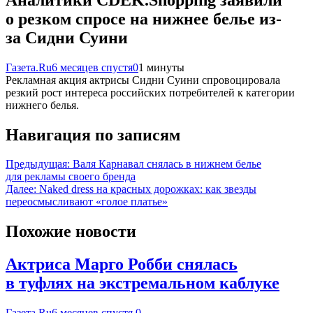
о резком спросе на нижнее белье из-
за Сидни Суини
Газета.Ru
6 месяцев спустя
0
1 минуты
Рекламная акция актрисы Сидни Суини спровоцировала
резкий рост интереса российских потребителей к категории
нижнего белья.
Навигация по записям
Предыдущая:
Валя Карнавал снялась в нижнем белье
для рекламы своего бренда
Далее:
Naked dress на красных дорожках: как звезды
переосмысливают «голое платье»
Похожие новости
Актриса Марго Робби снялась
в туфлях на экстремальном каблуке
Газета.Ru
6 месяцев спустя
0