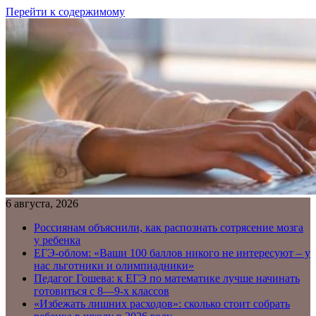
Перейти к содержимому
6 августа, 2026
Россиянам объяснили, как распознать сотрясение мозга
у ребенка
ЕГЭ-облом: «Ваши 100 баллов никого не интересуют – у
нас льготники и олимпиадники»
Педагог Гошева: к ЕГЭ по математике лучше начинать
готовиться с 8—9-х классов
«Избежать лишних расходов»: сколько стоит собрать