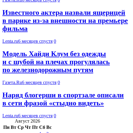
Известного актера назвали ящерицей
в парике из-за внешности на премьере
фильма
Lenta.ru
6 месяцев спустя
0
Модель Хайди Клум без одежды
и с шубой на плечах прогулялась
по железнодорожным путям
Газета.Ru
6 месяцев спустя
0
Наряд блогерши в спортзале описали
в сети фразой «стыдно видеть»
Lenta.ru
6 месяцев спустя
0
Август 2026
Пн
Вт
Ср
Чт
Пт
Сб
Вс