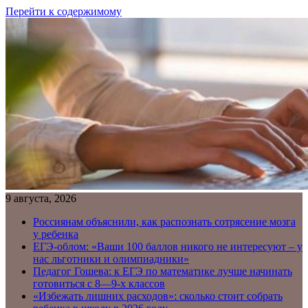
Перейти к содержимому
9 августа, 2026
Россиянам объяснили, как распознать сотрясение мозга
у ребенка
ЕГЭ-облом: «Ваши 100 баллов никого не интересуют – у
нас льготники и олимпиадники»
Педагог Гошева: к ЕГЭ по математике лучше начинать
готовиться с 8—9-х классов
«Избежать лишних расходов»: сколько стоит собрать