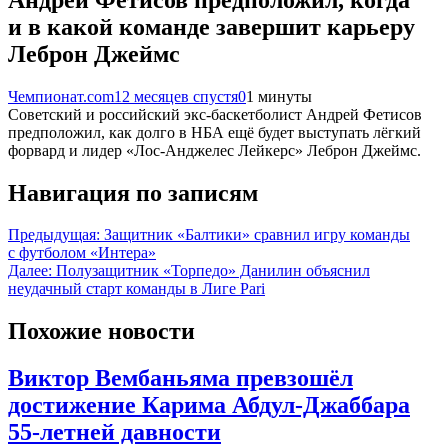
и в какой команде завершит карьеру
Леброн Джеймс
Чемпионат.com
12 месяцев спустя
0
1 минуты
Советский и российский экс-баскетболист Андрей Фетисов
предположил, как долго в НБА ещё будет выступать лёгкий
форвард и лидер «Лос-Анджелес Лейкерс» Леброн Джеймс.
Навигация по записям
Предыдущая:
Защитник «Балтики» сравнил игру команды
с футболом «Интера»
Далее:
Полузащитник «Торпедо» Данилин объяснил
неудачный старт команды в Лиге Pari
Похожие новости
Виктор Вембаньяма превзошёл
достижение Карима Абдул-Джаббара
55-летней давности