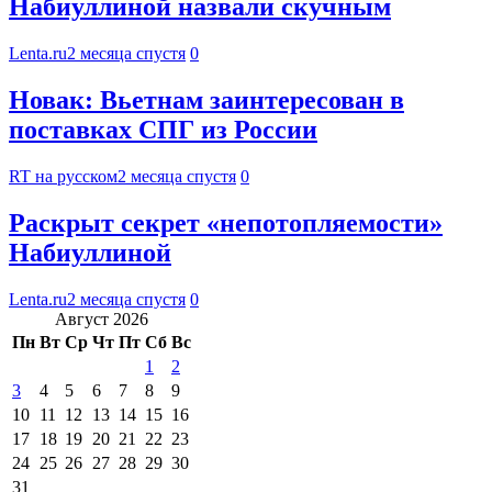
Набиуллиной назвали скучным
Lenta.ru
2 месяца спустя
0
Новак: Вьетнам заинтересован в
поставках СПГ из России
RT на русском
2 месяца спустя
0
Раскрыт секрет «непотопляемости»
Набиуллиной
Lenta.ru
2 месяца спустя
0
Август 2026
Пн
Вт
Ср
Чт
Пт
Сб
Вс
1
2
3
4
5
6
7
8
9
10
11
12
13
14
15
16
17
18
19
20
21
22
23
24
25
26
27
28
29
30
31