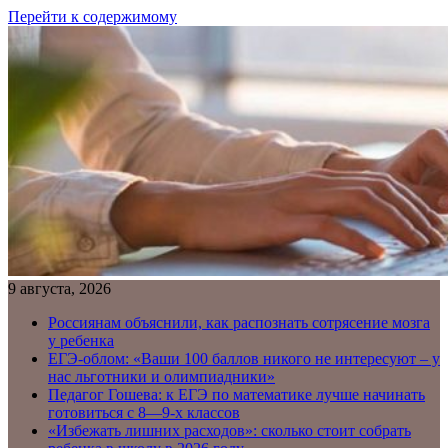
Перейти к содержимому
9 августа, 2026
Россиянам объяснили, как распознать сотрясение мозга
у ребенка
ЕГЭ-облом: «Ваши 100 баллов никого не интересуют – у
нас льготники и олимпиадники»
Педагог Гошева: к ЕГЭ по математике лучше начинать
готовиться с 8—9-х классов
«Избежать лишних расходов»: сколько стоит собрать