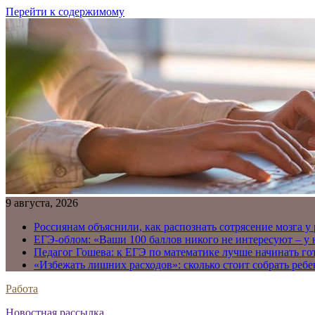
Перейти к содержимому
9 августа, 2026
Россиянам объяснили, как распознать сотрясение мозга у
ЕГЭ-облом: «Ваши 100 баллов никого не интересуют – у
Педагог Гошева: к ЕГЭ по математике лучше начинать го
«Избежать лишних расходов»: сколько стоит собрать ребе
Работа
Новостная рассылка