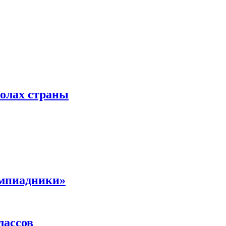
колах страны
импиадники»
лассов