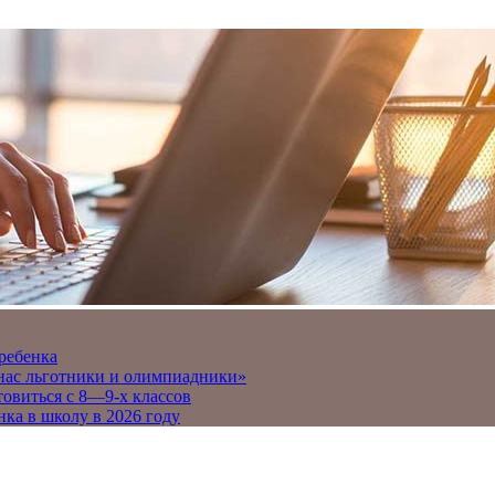
 ребенка
 нас льготники и олимпиадники»
товиться с 8—9-х классов
нка в школу в 2026 году