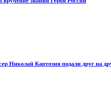
 вручение звания Героя России
ер Николай Картозия подали друг на дру