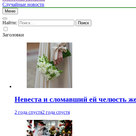
Случайные новости
Меню
Найти:
Заголовки
Невеста и сломавший ей челюсть ж
2 года спустя
2 года спустя