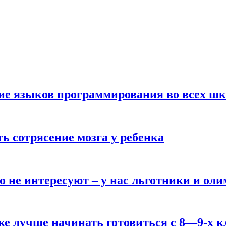
ние языков программирования во всех ш
ь сотрясение мозга у ребенка
о не интересуют – у нас льготники и ол
ке лучше начинать готовиться с 8—9-х к