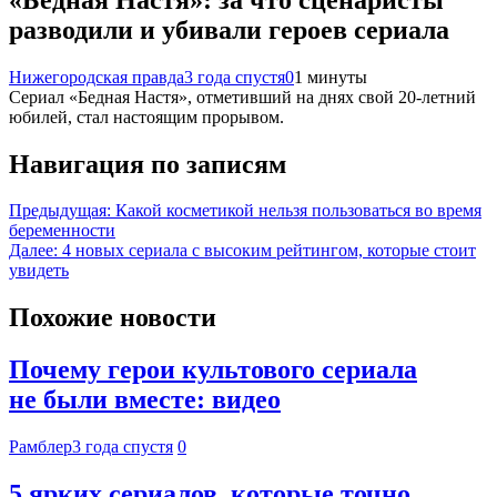
разводили и убивали героев сериала
Нижегородская правда
3 года спустя
0
1 минуты
Сериал «Бедная Настя», отметивший на днях свой 20-летний
юбилей, стал настоящим прорывом.
Навигация по записям
Предыдущая:
Какой косметикой нельзя пользоваться во время
беременности
Далее:
4 новых сериала с высоким рейтингом, которые стоит
увидеть
Похожие новости
Почему герои культового сериала
не были вместе: видео
Рамблер
3 года спустя
0
5 ярких сериалов, которые точно