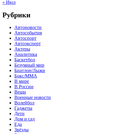
« Июл
Рубрики
Автоновости
Автособытия
Автоспорт
Автоэксперт
Актеры
Аналитика
Баскетбол
Безумный мир
Биатлон/Лыжи
Бокс/MMA
В мире
В России
Вещи
Военные новости
Волейбол
Гаджеты
Дети
Дом и сад
Еда
Звёзды