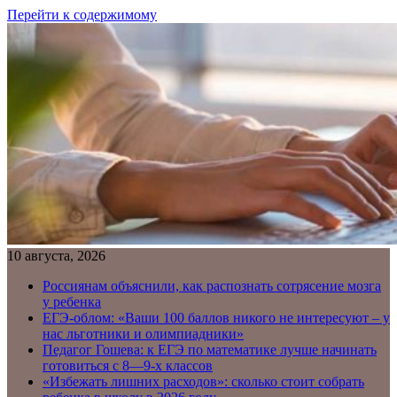
Перейти к содержимому
10 августа, 2026
Россиянам объяснили, как распознать сотрясение мозга
у ребенка
ЕГЭ-облом: «Ваши 100 баллов никого не интересуют – у
нас льготники и олимпиадники»
Педагог Гошева: к ЕГЭ по математике лучше начинать
готовиться с 8—9-х классов
«Избежать лишних расходов»: сколько стоит собрать