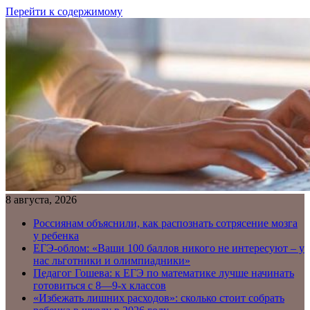
Перейти к содержимому
8 августа, 2026
Россиянам объяснили, как распознать сотрясение мозга
у ребенка
ЕГЭ-облом: «Ваши 100 баллов никого не интересуют – у
нас льготники и олимпиадники»
Педагог Гошева: к ЕГЭ по математике лучше начинать
готовиться с 8—9-х классов
«Избежать лишних расходов»: сколько стоит собрать