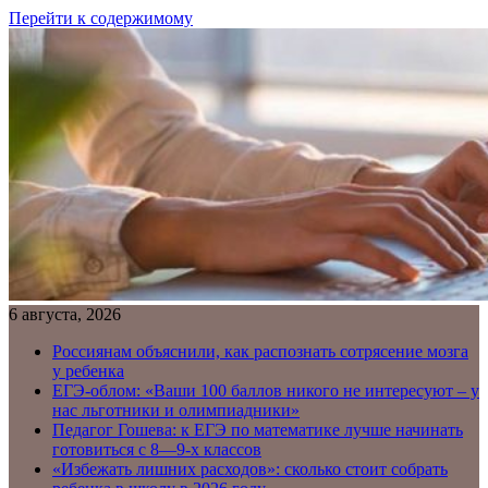
Перейти к содержимому
6 августа, 2026
Россиянам объяснили, как распознать сотрясение мозга
у ребенка
ЕГЭ-облом: «Ваши 100 баллов никого не интересуют – у
нас льготники и олимпиадники»
Педагог Гошева: к ЕГЭ по математике лучше начинать
готовиться с 8—9-х классов
«Избежать лишних расходов»: сколько стоит собрать