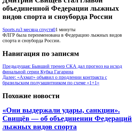
объединенной Федерации лыжных
видов спорта и сноуборда России
Sports.ru
3 месяца спустя
0
1 минуты
ФЛГР была переименована в Федерацию лыжных видов
спорта и сноуборда России.
Навигация по записям
Предыдущая:
Бывший тренер СКА дал прогноз на исход
финальной серии Кубка Гагарина
Далее:
«Ахмат» объявил о продлении контракта с
бразильским полузащитником по схеме «1+1»
Похожие новости
«Они выдержали удары, санкции».
Свищёв — об объединении Федераций
лыжных видов спорта