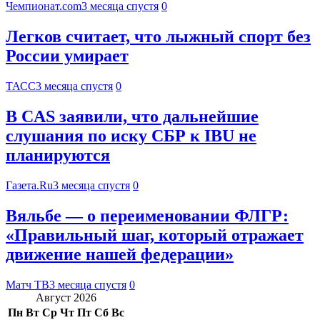
Чемпионат.com
3 месяца спустя
0
Легков считает, что лыжный спорт без
России умирает
ТАСС
3 месяца спустя
0
В CAS заявили, что дальнейшие
слушания по иску СБР к IBU не
планируются
Газета.Ru
3 месяца спустя
0
Вяльбе — о переименовании ФЛГР:
«Правильный шаг, который отражает
движение нашей федерации»
Матч ТВ
3 месяца спустя
0
Август 2026
Пн
Вт
Ср
Чт
Пт
Сб
Вс