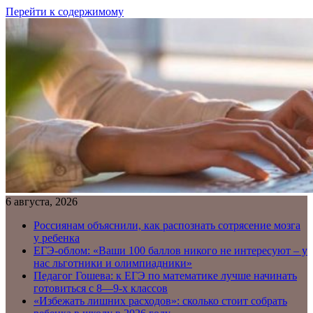
Перейти к содержимому
6 августа, 2026
Россиянам объяснили, как распознать сотрясение мозга
у ребенка
ЕГЭ-облом: «Ваши 100 баллов никого не интересуют – у
нас льготники и олимпиадники»
Педагог Гошева: к ЕГЭ по математике лучше начинать
готовиться с 8—9-х классов
«Избежать лишних расходов»: сколько стоит собрать