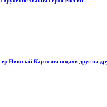
 вручение звания Героя России
ер Николай Картозия подали друг на дру