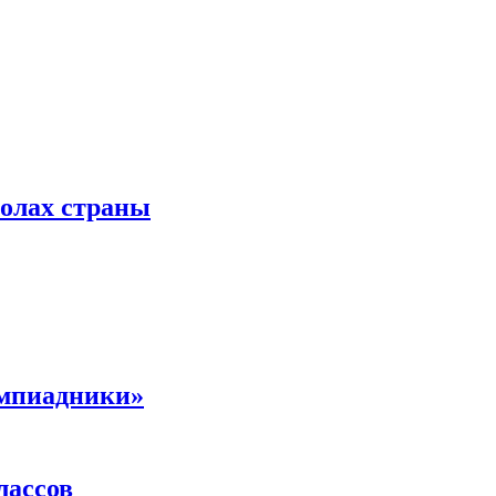
колах страны
импиадники»
лассов