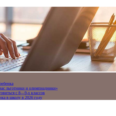
 ребенка
 нас льготники и олимпиадники»
товиться с 8—9-х классов
нка в школу в 2026 году