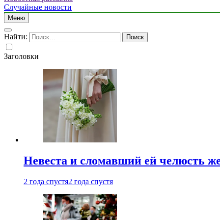
Случайные новости
Меню
Найти:
Заголовки
Невеста и сломавший ей челюсть ж
2 года спустя
2 года спустя