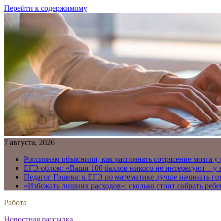
Перейти к содержимому
7 августа, 2026
Россиянам объяснили, как распознать сотрясение мозга у
ЕГЭ-облом: «Ваши 100 баллов никого не интересуют – у
Педагог Гошева: к ЕГЭ по математике лучше начинать го
«Избежать лишних расходов»: сколько стоит собрать ребе
Работа
Новостная рассылка