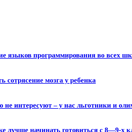
ние языков программирования во всех ш
ь сотрясение мозга у ребенка
о не интересуют – у нас льготники и ол
ке лучше начинать готовиться с 8—9-х к