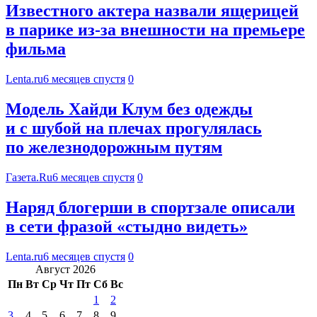
Известного актера назвали ящерицей
в парике из-за внешности на премьере
фильма
Lenta.ru
6 месяцев спустя
0
Модель Хайди Клум без одежды
и с шубой на плечах прогулялась
по железнодорожным путям
Газета.Ru
6 месяцев спустя
0
Наряд блогерши в спортзале описали
в сети фразой «стыдно видеть»
Lenta.ru
6 месяцев спустя
0
Август 2026
Пн
Вт
Ср
Чт
Пт
Сб
Вс
1
2
3
4
5
6
7
8
9