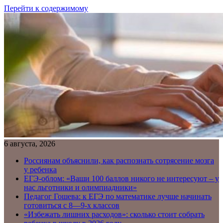
Перейти к содержимому
6 августа, 2026
Россиянам объяснили, как распознать сотрясение мозга
у ребенка
ЕГЭ-облом: «Ваши 100 баллов никого не интересуют – у
нас льготники и олимпиадники»
Педагог Гошева: к ЕГЭ по математике лучше начинать
готовиться с 8—9-х классов
«Избежать лишних расходов»: сколько стоит собрать