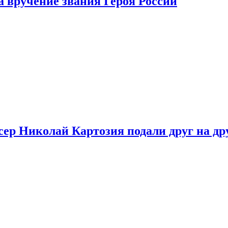
 вручение звания Героя России
ер Николай Картозия подали друг на дру