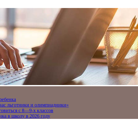
 ребенка
 нас льготники и олимпиадники»
товиться с 8—9-х классов
нка в школу в 2026 году