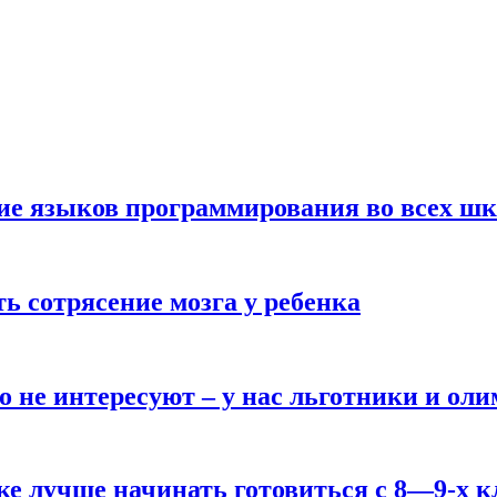
ние языков программирования во всех ш
ь сотрясение мозга у ребенка
о не интересуют – у нас льготники и ол
ке лучше начинать готовиться с 8—9-х к