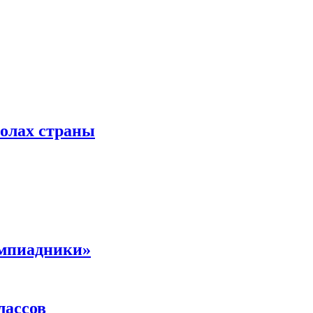
колах страны
импиадники»
лассов