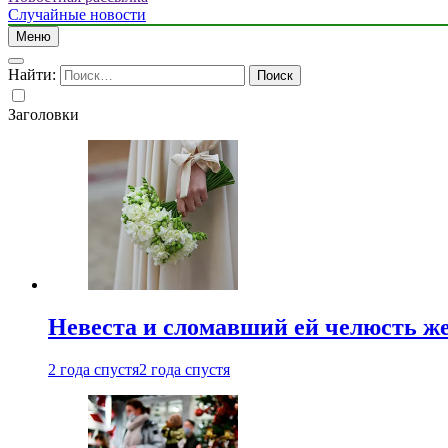
Случайные новости
Меню
Найти:
Заголовки
Невеста и сломавший ей челюсть ж
2 года спустя
2 года спустя