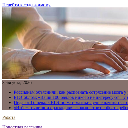
Перейти к содержимому
8 августа, 2026
Россиянам объяснили, как распознать сотрясение мозга у
ЕГЭ-облом: «Ваши 100 баллов никого не интересуют – у
Педагог Гошева: к ЕГЭ по математике лучше начинать го
«Избежать лишних расходов»: сколько стоит собрать ребе
Работа
Новостная рассылка