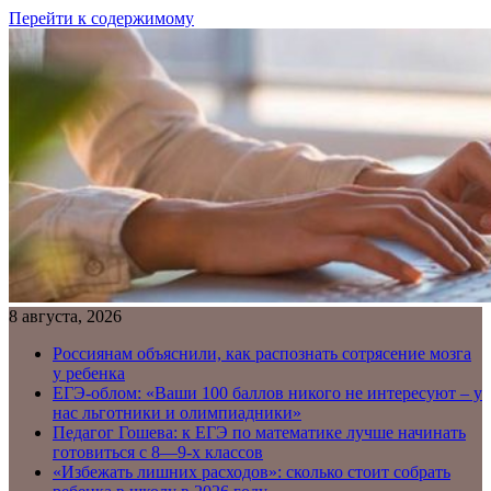
Перейти к содержимому
8 августа, 2026
Россиянам объяснили, как распознать сотрясение мозга
у ребенка
ЕГЭ-облом: «Ваши 100 баллов никого не интересуют – у
нас льготники и олимпиадники»
Педагог Гошева: к ЕГЭ по математике лучше начинать
готовиться с 8—9-х классов
«Избежать лишних расходов»: сколько стоит собрать