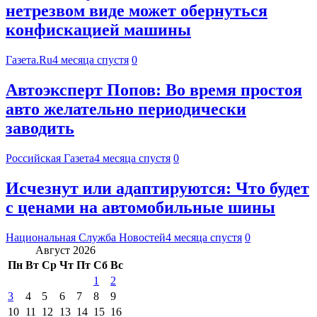
нетрезвом виде может обернуться
конфискацией машины
Газета.Ru
4 месяца спустя
0
Автоэксперт Попов: Во время простоя
авто желательно периодически
заводить
Российская Газета
4 месяца спустя
0
Исчезнут или адаптируются: Что будет
с ценами на автомобильные шины
Национальная Служба Новостей
4 месяца спустя
0
Август 2026
Пн
Вт
Ср
Чт
Пт
Сб
Вс
1
2
3
4
5
6
7
8
9
10
11
12
13
14
15
16