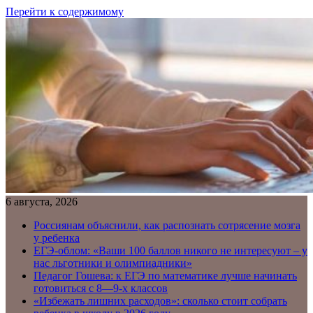
Перейти к содержимому
6 августа, 2026
Россиянам объяснили, как распознать сотрясение мозга
у ребенка
ЕГЭ-облом: «Ваши 100 баллов никого не интересуют – у
нас льготники и олимпиадники»
Педагог Гошева: к ЕГЭ по математике лучше начинать
готовиться с 8—9-х классов
«Избежать лишних расходов»: сколько стоит собрать