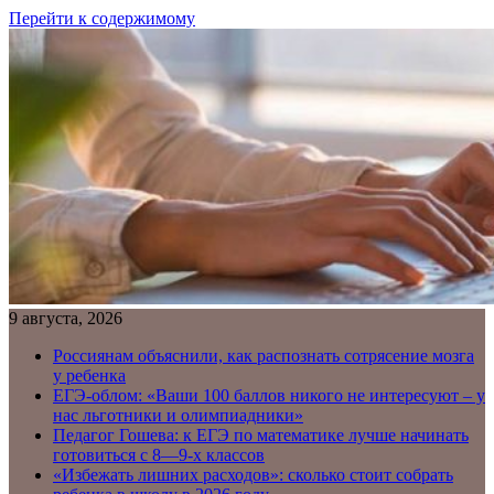
Перейти к содержимому
9 августа, 2026
Россиянам объяснили, как распознать сотрясение мозга
у ребенка
ЕГЭ-облом: «Ваши 100 баллов никого не интересуют – у
нас льготники и олимпиадники»
Педагог Гошева: к ЕГЭ по математике лучше начинать
готовиться с 8—9-х классов
«Избежать лишних расходов»: сколько стоит собрать