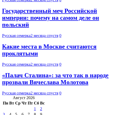
Государственный меч Российской
империи: почему на самом деле он
польский
Русская семерка
2 месяца спустя
0
Какие места в Москве считаются
проклятыми
Русская семерка
2 месяца спустя
0
«Палач Сталина»: за что так в народе
прозвали Вячеслава Молотова
Русская семерка
2 месяца спустя
0
Август 2026
Пн
Вт
Ср
Чт
Пт
Сб
Вс
1
2
3
4
5
6
7
8
9