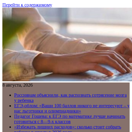
Перейти к содержимому
8 августа, 2026
Россиянам объяснили, как распознать сотрясение мозга
у ребенка
ЕГЭ-облом: «Ваши 100 баллов никого не интересуют – у
нас льготники и олимпиадники»
Педагог Гошева: к ЕГЭ по математике лучше начинать
готовиться с 8—9-х классов
«Избежать лишних расходов»: сколько стоит собрать