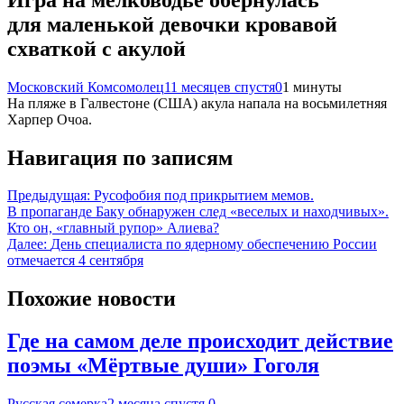
для маленькой девочки кровавой
схваткой с акулой
Московский Комсомолец
11 месяцев спустя
0
1 минуты
На пляже в Галвестоне (США) акула напала на восьмилетняя
Харпер Очоа.
Навигация по записям
Предыдущая:
Русофобия под прикрытием мемов.
В пропаганде Баку обнаружен след «веселых и находчивых».
Кто он, «главный рупор» Алиева?
Далее:
День специалиста по ядерному обеспечению России
отмечается 4 сентября
Похожие новости
Где на самом деле происходит действие
поэмы «Мёртвые души» Гоголя
Русская семерка
2 месяца спустя
0