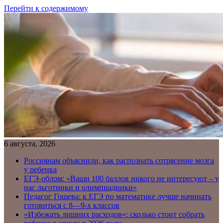
Перейти к содержимому
6 августа, 2026
Россиянам объяснили, как распознать сотрясение мозга
у ребенка
ЕГЭ-облом: «Ваши 100 баллов никого не интересуют – у
нас льготники и олимпиадники»
Педагог Гошева: к ЕГЭ по математике лучше начинать
готовиться с 8—9-х классов
«Избежать лишних расходов»: сколько стоит собрать