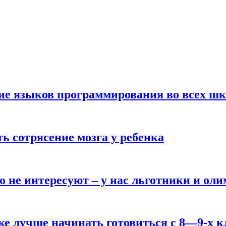
ние языков программирования во всех ш
ь сотрясение мозга у ребенка
о не интересуют – у нас льготники и ол
ке лучше начинать готовиться с 8—9-х к