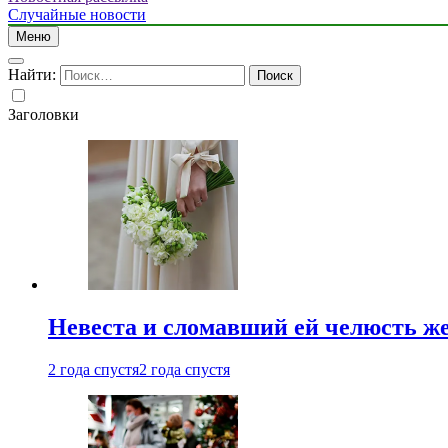
Случайные новости
Меню
Найти:
Заголовки
Невеста и сломавший ей челюсть ж
2 года спустя
2 года спустя