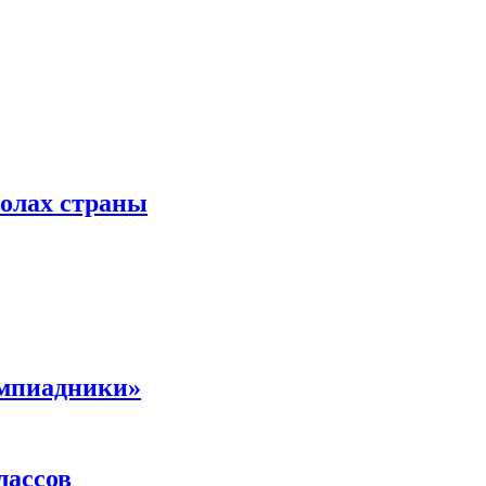
колах страны
импиадники»
лассов