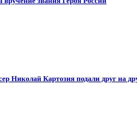
 вручение звания Героя России
ер Николай Картозия подали друг на дру