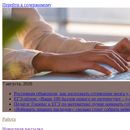
Перейти к содержимому
7 августа, 2026
Россиянам объяснили, как распознать сотрясение мозга у
ЕГЭ-облом: «Ваши 100 баллов никого не интересуют – у
Педагог Гошева: к ЕГЭ по математике лучше начинать го
«Избежать лишних расходов»: сколько стоит собрать ребе
Работа
Новостная рассылка