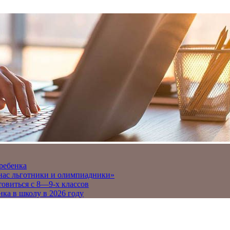
 ребенка
 нас льготники и олимпиадники»
товиться с 8—9-х классов
нка в школу в 2026 году