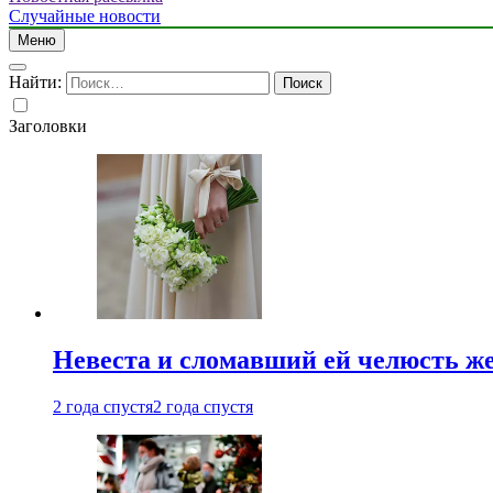
Случайные новости
Меню
Найти:
Заголовки
Невеста и сломавший ей челюсть ж
2 года спустя
2 года спустя