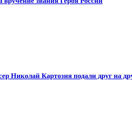
 вручение звания Героя России
ер Николай Картозия подали друг на дру