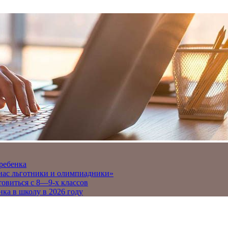
 ребенка
 нас льготники и олимпиадники»
товиться с 8—9-х классов
нка в школу в 2026 году