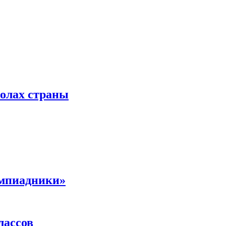
колах страны
импиадники»
лассов