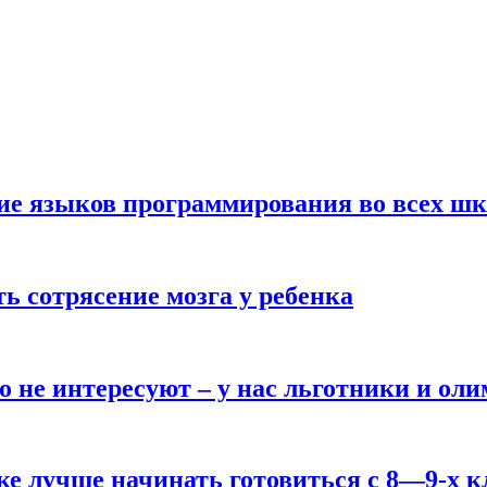
ние языков программирования во всех ш
ь сотрясение мозга у ребенка
о не интересуют – у нас льготники и ол
ке лучше начинать готовиться с 8—9-х к