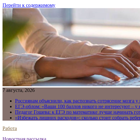
Перейти к содержимому
7 августа, 2026
Россиянам объяснили, как распознать сотрясение мозга у
ЕГЭ-облом: «Ваши 100 баллов никого не интересуют – у
Педагог Гошева: к ЕГЭ по математике лучше начинать го
«Избежать лишних расходов»: сколько стоит собрать ребе
Работа
Новостная рассылка