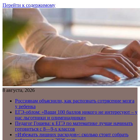
Перейти к содержимому
8 августа, 2026
Россиянам объяснили, как распознать сотрясение мозга
у ребенка
ЕГЭ-облом: «Ваши 100 баллов никого не интересуют – у
нас льготники и олимпиадники»
Педагог Гошева: к ЕГЭ по математике лучше начинать
готовиться с 8—9-х классов
«Избежать лишних расходов»: сколько стоит собрать