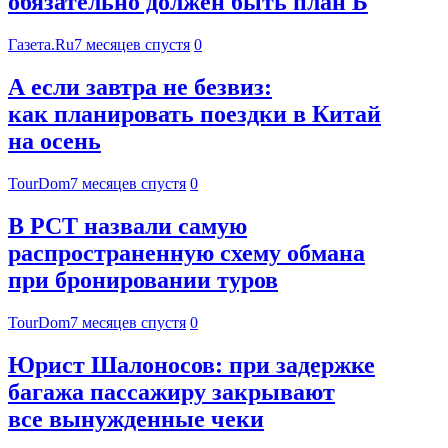
обязательно должен быть план Б
Газета.Ru
7 месяцев спустя
0
А если завтра не безвиз:
как планировать поездки в Китай
на осень
TourDom
7 месяцев спустя
0
В РСТ назвали самую
распространенную схему обмана
при бронировании туров
TourDom
7 месяцев спустя
0
Юрист Шалоносов: при задержке
багажа пассажиру закрывают
все вынужденные чеки