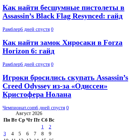
Как найти бесшумные пистолеты в
Assassin’s Black Flag Resynced: гайд
Рамблер
6 дней спустя
0
Как найти замок Хиросаки в Forza
Horizon 6: гайд
Рамблер
6 дней спустя
0
Игроки бросились скупать Assassin’s
Creed Odyssey из-за «Одиссеи»
Кристофера Нолана
Чемпионат.com
6 дней спустя
0
Август 2026
Пн
Вт
Ср
Чт
Пт
Сб
Вс
1
2
3
4
5
6
7
8
9