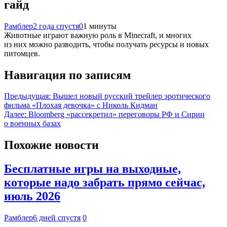
гайд
Рамблер
2 года спустя
0
1 минуты
Животные играют важную роль в Minecraft, и многих
из них можно разводить, чтобы получать ресурсы и новых
питомцев.
Навигация по записям
Предыдущая:
Вышел новый русский трейлер эротического
фильма «Плохая девочка» с Николь Кидман
Далее:
Bloomberg «рассекретил» переговоры РФ и Сирии
о военных базах
Похожие новости
Бесплатные игры на выходные,
которые надо забрать прямо сейчас,
июль 2026
Рамблер
6 дней спустя
0