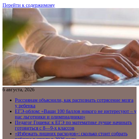
Перейти к содержимому
6 августа, 2026
Россиянам объяснили, как распознать сотрясение мозга
у ребенка
ЕГЭ-облом: «Ваши 100 баллов никого не интересуют – у
нас льготники и олимпиадники»
Педагог Гошева: к ЕГЭ по математике лучше начинать
готовиться с 8—9-х классов
«Избежать лишних расходов»: сколько стоит собрать