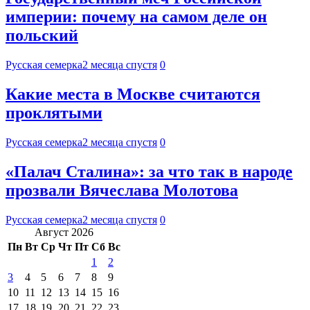
империи: почему на самом деле он
польский
Русская семерка
2 месяца спустя
0
Какие места в Москве считаются
проклятыми
Русская семерка
2 месяца спустя
0
«Палач Сталина»: за что так в народе
прозвали Вячеслава Молотова
Русская семерка
2 месяца спустя
0
Август 2026
Пн
Вт
Ср
Чт
Пт
Сб
Вс
1
2
3
4
5
6
7
8
9
10
11
12
13
14
15
16
17
18
19
20
21
22
23