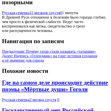
позорными
Русская семерка
11 месяцев спустя
0
1 минуты
В Древней Руси отношение к болезням было гораздо глубже,
чем просто к физической слабости. Недуг часто
воспринимался как метка, свидетельство о грехе
или распущенности человека.
Навигация по записям
Предыдущая:
Почему татар стали называть «татарами»
Далее:
Надпись «Геленджик» на горе: история создания
и её значение для города
Похожие новости
Где на самом деле происходит действие
поэмы «Мёртвые души» Гоголя
Русская семерка
2 месяца спустя
0
Государственный меч Российской