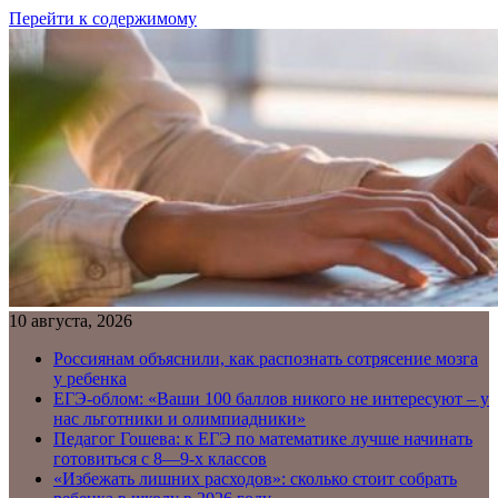
Перейти к содержимому
10 августа, 2026
Россиянам объяснили, как распознать сотрясение мозга
у ребенка
ЕГЭ-облом: «Ваши 100 баллов никого не интересуют – у
нас льготники и олимпиадники»
Педагог Гошева: к ЕГЭ по математике лучше начинать
готовиться с 8—9-х классов
«Избежать лишних расходов»: сколько стоит собрать