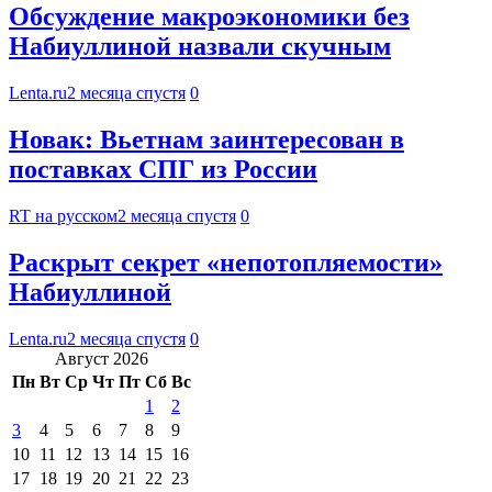
Обсуждение макроэкономики без
Набиуллиной назвали скучным
Lenta.ru
2 месяца спустя
0
Новак: Вьетнам заинтересован в
поставках СПГ из России
RT на русском
2 месяца спустя
0
Раскрыт секрет «непотопляемости»
Набиуллиной
Lenta.ru
2 месяца спустя
0
Август 2026
Пн
Вт
Ср
Чт
Пт
Сб
Вс
1
2
3
4
5
6
7
8
9
10
11
12
13
14
15
16
17
18
19
20
21
22
23