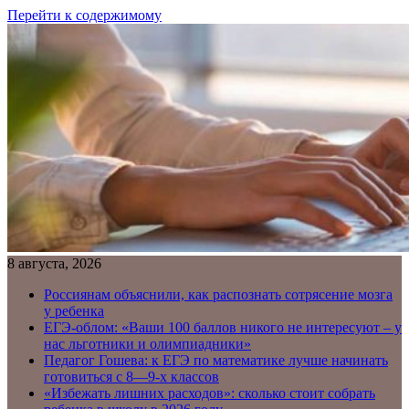
Перейти к содержимому
8 августа, 2026
Россиянам объяснили, как распознать сотрясение мозга
у ребенка
ЕГЭ-облом: «Ваши 100 баллов никого не интересуют – у
нас льготники и олимпиадники»
Педагог Гошева: к ЕГЭ по математике лучше начинать
готовиться с 8—9-х классов
«Избежать лишних расходов»: сколько стоит собрать