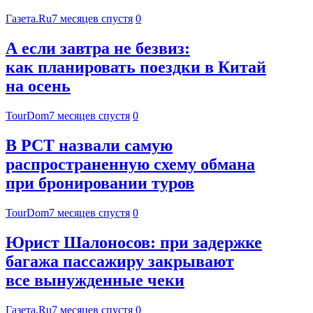
Газета.Ru
7 месяцев спустя
0
А если завтра не безвиз:
как планировать поездки в Китай
на осень
TourDom
7 месяцев спустя
0
В РСТ назвали самую
распространенную схему обмана
при бронировании туров
TourDom
7 месяцев спустя
0
Юрист Шалоносов: при задержке
багажа пассажиру закрывают
все вынужденные чеки
Газета.Ru
7 месяцев спустя
0