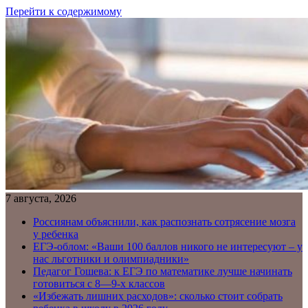
Перейти к содержимому
7 августа, 2026
Россиянам объяснили, как распознать сотрясение мозга
у ребенка
ЕГЭ-облом: «Ваши 100 баллов никого не интересуют – у
нас льготники и олимпиадники»
Педагог Гошева: к ЕГЭ по математике лучше начинать
готовиться с 8—9-х классов
«Избежать лишних расходов»: сколько стоит собрать