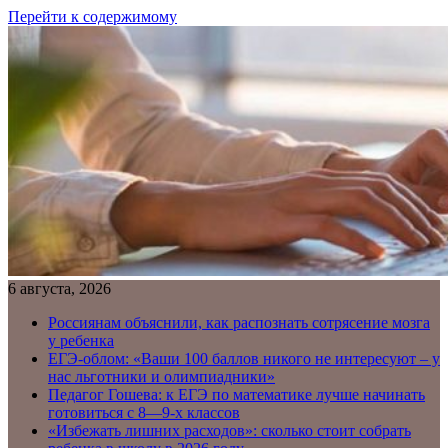
Перейти к содержимому
6 августа, 2026
Россиянам объяснили, как распознать сотрясение мозга
у ребенка
ЕГЭ-облом: «Ваши 100 баллов никого не интересуют – у
нас льготники и олимпиадники»
Педагог Гошева: к ЕГЭ по математике лучше начинать
готовиться с 8—9-х классов
«Избежать лишних расходов»: сколько стоит собрать