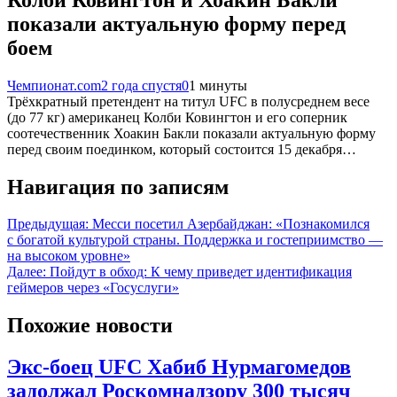
показали актуальную форму перед
боем
Чемпионат.com
2 года спустя
0
1 минуты
Трёхкратный претендент на титул UFC в полусреднем весе
(до 77 кг) американец Колби Ковингтон и его соперник
соотечественник Хоакин Бакли показали актуальную форму
перед своим поединком, который состоится 15 декабря…
Навигация по записям
Предыдущая:
Месси посетил Азербайджан: «Познакомился
с богатой культурой страны. Поддержка и гостеприимство —
на высоком уровне»
Далее:
Пойдут в обход: К чему приведет идентификация
геймеров через «Госуслуги»
Похожие новости
Экс-боец UFC Хабиб Нурмагомедов
задолжал Роскомнадзору 300 тысяч