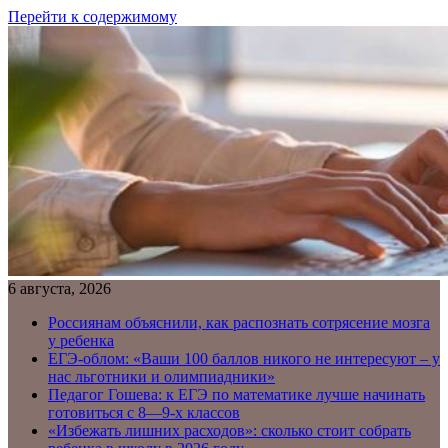
Перейти к содержимому
6 августа, 2026
Россиянам объяснили, как распознать сотрясение мозга
у ребенка
ЕГЭ-облом: «Ваши 100 баллов никого не интересуют – у
нас льготники и олимпиадники»
Педагог Гошева: к ЕГЭ по математике лучше начинать
готовиться с 8—9-х классов
«Избежать лишних расходов»: сколько стоит собрать