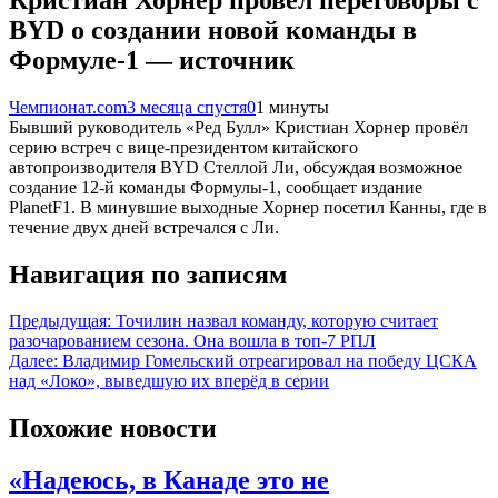
BYD о создании новой команды в
Формуле-1 — источник
Чемпионат.com
3 месяца спустя
0
1 минуты
Бывший руководитель «Ред Булл» Кристиан Хорнер провёл
серию встреч с вице-президентом китайского
автопроизводителя BYD Стеллой Ли, обсуждая возможное
создание 12-й команды Формулы-1, сообщает издание
PlanetF1. В минувшие выходные Хорнер посетил Канны, где в
течение двух дней встречался с Ли.
Навигация по записям
Предыдущая:
Точилин назвал команду, которую считает
разочарованием сезона. Она вошла в топ-7 РПЛ
Далее:
Владимир Гомельский отреагировал на победу ЦСКА
над «Локо», выведшую их вперёд в серии
Похожие новости
«Надеюсь, в Канаде это не