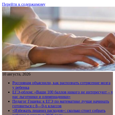
Перейти к содержимому
10 августа, 2026
Россиянам объяснили, как распознать сотрясение мозга
у ребенка
ЕГЭ-облом: «Ваши 100 баллов никого не интересуют – у
нас льготники и олимпиадники»
Педагог Гошева: к ЕГЭ по математике лучше начинать
готовиться с 8—9-х классов
«Избежать лишних расходов»: сколько стоит собрать