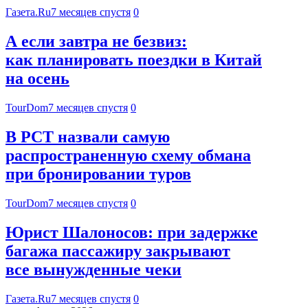
Газета.Ru
7 месяцев спустя
0
А если завтра не безвиз:
как планировать поездки в Китай
на осень
TourDom
7 месяцев спустя
0
В РСТ назвали самую
распространенную схему обмана
при бронировании туров
TourDom
7 месяцев спустя
0
Юрист Шалоносов: при задержке
багажа пассажиру закрывают
все вынужденные чеки
Газета.Ru
7 месяцев спустя
0