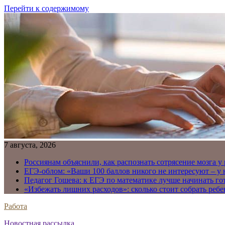
Перейти к содержимому
7 августа, 2026
Россиянам объяснили, как распознать сотрясение мозга у
ЕГЭ-облом: «Ваши 100 баллов никого не интересуют – у
Педагог Гошева: к ЕГЭ по математике лучше начинать го
«Избежать лишних расходов»: сколько стоит собрать ребе
Работа
Новостная рассылка