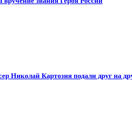
 вручение звания Героя России
ер Николай Картозия подали друг на дру