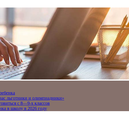
 ребенка
 нас льготники и олимпиадники»
товиться с 8—9-х классов
нка в школу в 2026 году