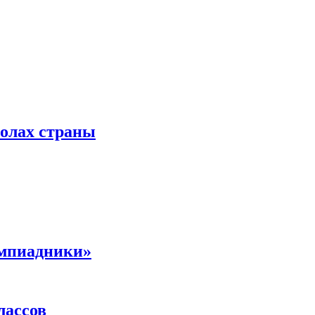
колах страны
импиадники»
лассов