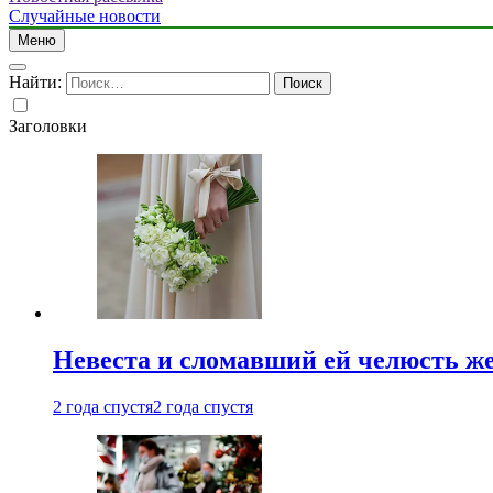
Случайные новости
Меню
Найти:
Заголовки
Невеста и сломавший ей челюсть ж
2 года спустя
2 года спустя