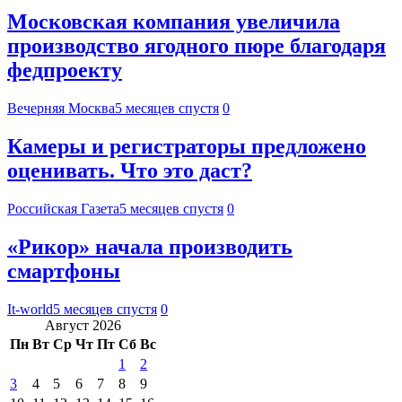
Московская компания увеличила
производство ягодного пюре благодаря
федпроекту
Вечерняя Москва
5 месяцев спустя
0
Камеры и регистраторы предложено
оценивать. Что это даст?
Российская Газета
5 месяцев спустя
0
«Рикор» начала производить
смартфоны
It-world
5 месяцев спустя
0
Август 2026
Пн
Вт
Ср
Чт
Пт
Сб
Вс
1
2
3
4
5
6
7
8
9