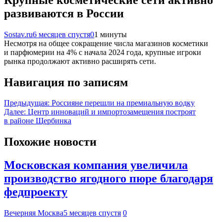
развиваются в России
Sostav.ru
6 месяцев спустя
0
1 минуты
Несмотря на общее сокращение числа магазинов косметики
и парфюмерии на 4% с начала 2024 года, крупные игроки
рынка продолжают активно расширять сети.
Навигация по записям
Предыдущая:
Россияне перешли на премиальную водку
Далее:
Центр инноваций и импортозамещения построят
в районе Щербинка
Похожие новости
Московская компания увеличила
производство ягодного пюре благодаря
федпроекту
Вечерняя Москва
5 месяцев спустя
0