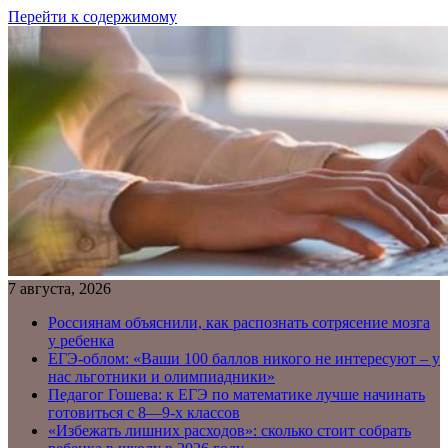
Перейти к содержимому
7 августа, 2026
Россиянам объяснили, как распознать сотрясение мозга
у ребенка
ЕГЭ-облом: «Ваши 100 баллов никого не интересуют – у
нас льготники и олимпиадники»
Педагог Гошева: к ЕГЭ по математике лучше начинать
готовиться с 8—9-х классов
«Избежать лишних расходов»: сколько стоит собрать