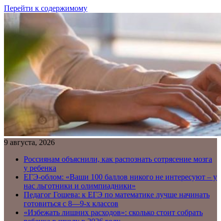
Перейти к содержимому
9 августа, 2026
Россиянам объяснили, как распознать сотрясение мозга
у ребенка
ЕГЭ-облом: «Ваши 100 баллов никого не интересуют – у
нас льготники и олимпиадники»
Педагог Гошева: к ЕГЭ по математике лучше начинать
готовиться с 8—9-х классов
«Избежать лишних расходов»: сколько стоит собрать