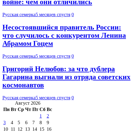
войне: чем они отличились
Русская семерка
5 месяцев спустя
0
Несостоявшийся правитель России:
что случилось с конкурентом Ленина
Абрамом Гоцем
Русская семерка
5 месяцев спустя
0
Григорий Нелюбов: за что дублера
Гагарина выгнали из отряда советских
космонавтов
Русская семерка
5 месяцев спустя
0
Август 2026
Пн
Вт
Ср
Чт
Пт
Сб
Вс
1
2
3
4
5
6
7
8
9
10
11
12
13
14
15
16