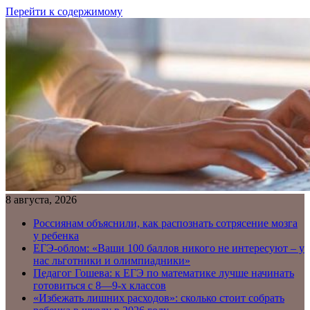
Перейти к содержимому
8 августа, 2026
Россиянам объяснили, как распознать сотрясение мозга
у ребенка
ЕГЭ-облом: «Ваши 100 баллов никого не интересуют – у
нас льготники и олимпиадники»
Педагог Гошева: к ЕГЭ по математике лучше начинать
готовиться с 8—9-х классов
«Избежать лишних расходов»: сколько стоит собрать