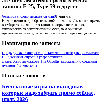
танков: E 25, Type 59 и другие
Чемпионат.com
5 месяцев спустя
0
1 минуты
На что точно надо обратить своё внимание. Льготные премы
в «Мире танков» — это танки, которые по технико-
тактическим характеристикам хуже, чем обычные
премиумные танки, из-за чего они имеют преимущество в…
Навигация по записям
Предыдущая:
Киберексперт Косачёв: переход на российское
ПО увеличит спрос на разработчиков
Далее:
Авторы хоррора The Occultist рассказали о создании
пугающей атмосферы
Похожие новости
Бесплатные игры на выходные,
которые надо забрать прямо сейчас,
июль 2026