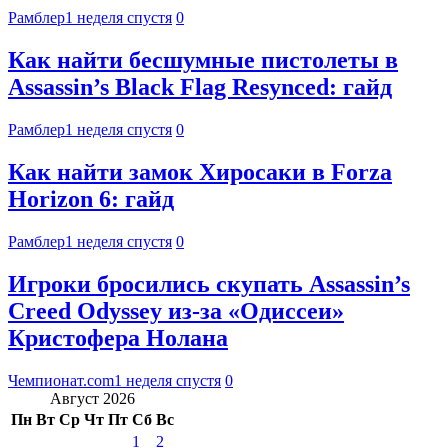
Рамблер
1 неделя спустя
0
Как найти бесшумные пистолеты в
Assassin’s Black Flag Resynced: гайд
Рамблер
1 неделя спустя
0
Как найти замок Хиросаки в Forza
Horizon 6: гайд
Рамблер
1 неделя спустя
0
Игроки бросились скупать Assassin’s
Creed Odyssey из-за «Одиссеи»
Кристофера Нолана
Чемпионат.com
1 неделя спустя
0
Август 2026
Пн
Вт
Ср
Чт
Пт
Сб
Вс
1
2