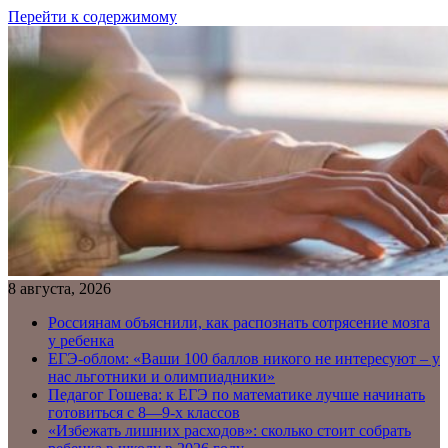
Перейти к содержимому
8 августа, 2026
Россиянам объяснили, как распознать сотрясение мозга
у ребенка
ЕГЭ-облом: «Ваши 100 баллов никого не интересуют – у
нас льготники и олимпиадники»
Педагог Гошева: к ЕГЭ по математике лучше начинать
готовиться с 8—9-х классов
«Избежать лишних расходов»: сколько стоит собрать