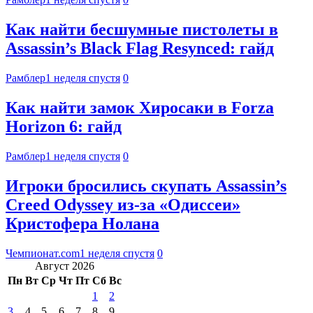
Как найти бесшумные пистолеты в
Assassin’s Black Flag Resynced: гайд
Рамблер
1 неделя спустя
0
Как найти замок Хиросаки в Forza
Horizon 6: гайд
Рамблер
1 неделя спустя
0
Игроки бросились скупать Assassin’s
Creed Odyssey из-за «Одиссеи»
Кристофера Нолана
Чемпионат.com
1 неделя спустя
0
Август 2026
Пн
Вт
Ср
Чт
Пт
Сб
Вс
1
2
3
4
5
6
7
8
9