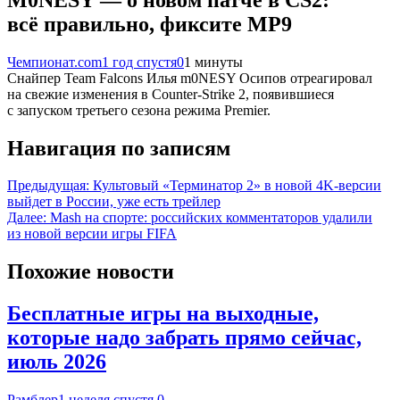
всё правильно, фиксите MP9
Чемпионат.com
1 год спустя
0
1 минуты
Снайпер Team Falcons Илья m0NESY Осипов отреагировал
на свежие изменения в Counter-Strike 2, появившиеся
с запуском третьего сезона режима Premier.
Навигация по записям
Предыдущая:
Культовый «Терминатор 2» в новой 4K-версии
выйдет в России, уже есть трейлер
Далее:
Mash на спорте: российских комментаторов удалили
из новой версии игры FIFA
Похожие новости
Бесплатные игры на выходные,
которые надо забрать прямо сейчас,
июль 2026
Рамблер
1 неделя спустя
0