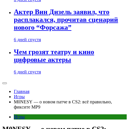
Актер Вин Дизель заявил, что
расплакался, прочитав сценарий
нового “Форсажа”
6 дней спустя
Чем грозят театру и кино
цифровые актеры
6 дней спустя
Главная
Игры
M0NESY — о новом патче в CS2: всё правильно,
фиксите MP9
Игры
M0NESY — о новом патче в CS2: