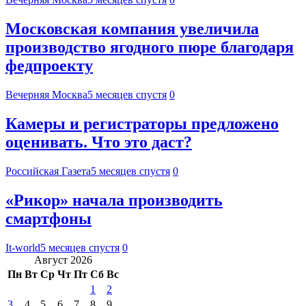
Московская компания увеличила
производство ягодного пюре благодаря
федпроекту
Вечерняя Москва
5 месяцев спустя
0
Камеры и регистраторы предложено
оценивать. Что это даст?
Российская Газета
5 месяцев спустя
0
«Рикор» начала производить
смартфоны
It-world
5 месяцев спустя
0
Август 2026
Пн
Вт
Ср
Чт
Пт
Сб
Вс
1
2
3
4
5
6
7
8
9