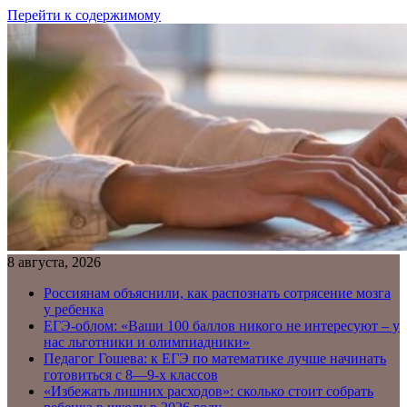
Перейти к содержимому
8 августа, 2026
Россиянам объяснили, как распознать сотрясение мозга
у ребенка
ЕГЭ-облом: «Ваши 100 баллов никого не интересуют – у
нас льготники и олимпиадники»
Педагог Гошева: к ЕГЭ по математике лучше начинать
готовиться с 8—9-х классов
«Избежать лишних расходов»: сколько стоит собрать