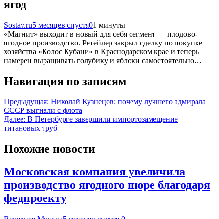
ягод
Sostav.ru
5 месяцев спустя
0
1 минуты
«Магнит» выходит в новый для себя сегмент — плодово-
ягодное производство. Ретейлер закрыл сделку по покупке
хозяйства «Колос Кубани» в Краснодарском крае и теперь
намерен выращивать голубику и яблоки самостоятельно…
Навигация по записям
Предыдущая:
Николай Кузнецов: почему лучшего адмирала
СССР выгнали с флота
Далее:
В Петербурге завершили импортозамещение
титановых труб
Похожие новости
Московская компания увеличила
производство ягодного пюре благодаря
федпроекту
Вечерняя Москва
5 месяцев спустя
0