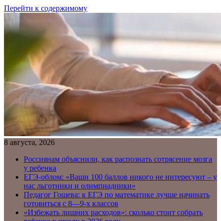
Перейти к содержимому
8 августа, 2026
Россиянам объяснили, как распознать сотрясение мозга
у ребенка
ЕГЭ-облом: «Ваши 100 баллов никого не интересуют – у
нас льготники и олимпиадники»
Педагог Гошева: к ЕГЭ по математике лучше начинать
готовиться с 8—9-х классов
«Избежать лишних расходов»: сколько стоит собрать