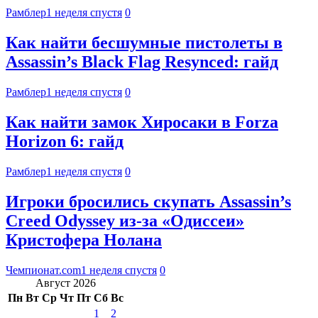
Рамблер
1 неделя спустя
0
Как найти бесшумные пистолеты в
Assassin’s Black Flag Resynced: гайд
Рамблер
1 неделя спустя
0
Как найти замок Хиросаки в Forza
Horizon 6: гайд
Рамблер
1 неделя спустя
0
Игроки бросились скупать Assassin’s
Creed Odyssey из-за «Одиссеи»
Кристофера Нолана
Чемпионат.com
1 неделя спустя
0
Август 2026
Пн
Вт
Ср
Чт
Пт
Сб
Вс
1
2