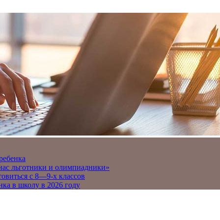
 ребенка
 нас льготники и олимпиадники»
товиться с 8—9-х классов
нка в школу в 2026 году