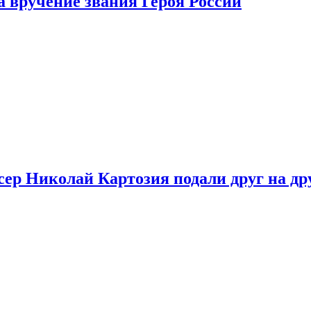
 вручение звания Героя России
ер Николай Картозия подали друг на дру