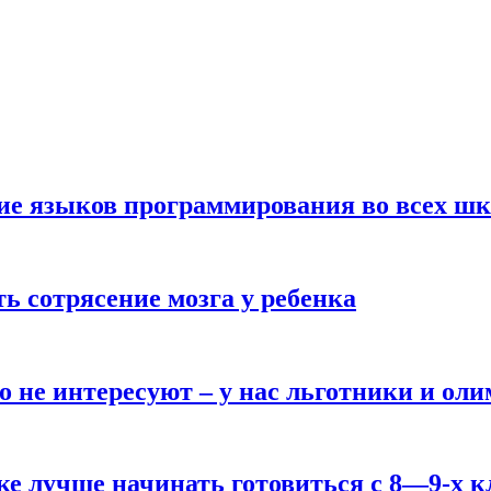
ние языков программирования во всех ш
ь сотрясение мозга у ребенка
о не интересуют – у нас льготники и ол
ке лучше начинать готовиться с 8—9-х к