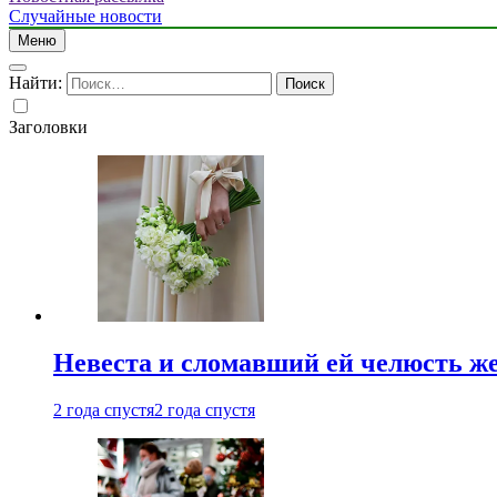
Случайные новости
Меню
Найти:
Заголовки
Невеста и сломавший ей челюсть ж
2 года спустя
2 года спустя