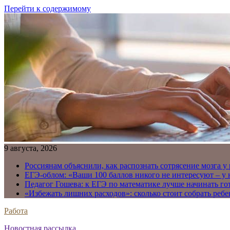
Перейти к содержимому
9 августа, 2026
Россиянам объяснили, как распознать сотрясение мозга у
ЕГЭ-облом: «Ваши 100 баллов никого не интересуют – у
Педагог Гошева: к ЕГЭ по математике лучше начинать го
«Избежать лишних расходов»: сколько стоит собрать ребе
Работа
Новостная рассылка