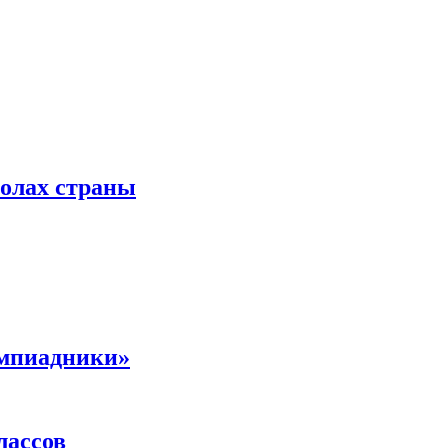
колах страны
импиадники»
лассов