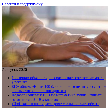
Перейти к содержимому
7 августа, 2026
Россиянам объяснили, как распознать сотрясение мозга
у ребенка
ЕГЭ-облом: «Ваши 100 баллов никого не интересуют – у
нас льготники и олимпиадники»
Педагог Гошева: к ЕГЭ по математике лучше начинать
готовиться с 8—9-х классов
«Избежать лишних расходов»: сколько стоит собрать