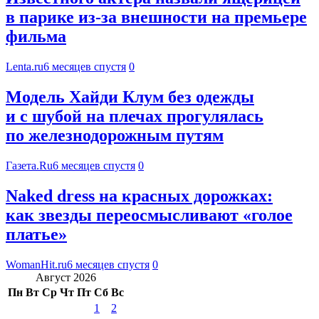
в парике из-за внешности на премьере
фильма
Lenta.ru
6 месяцев спустя
0
Модель Хайди Клум без одежды
и с шубой на плечах прогулялась
по железнодорожным путям
Газета.Ru
6 месяцев спустя
0
Naked dress на красных дорожках:
как звезды переосмысливают «голое
платье»
WomanHit.ru
6 месяцев спустя
0
Август 2026
Пн
Вт
Ср
Чт
Пт
Сб
Вс
1
2