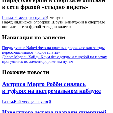
в сети фразой «стыдно видеть»
Lenta.ru
6 месяцев спустя
0
1 минуты
Наряд индийской блогерши Шрути Канауджии в спортзале
описали в сети фразой «стыдно видеть».
Навигация по записям
Предыдущая:
Naked dress на красных дорожках: как звезды
переосмысливают «голое платье»
Далее:
Модель Хайди Клум без одежды и с шубой на плечах
прогулялась по железнодорожным путям
Похожие новости
Актриса Марго Робби снялась
в туфлях на экстремальном каблуке
Газета.Ru
6 месяцев спустя
0
Известного актера назвали ящерицей