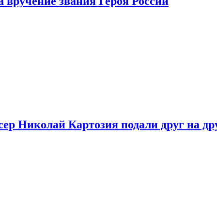
 вручение звания Героя России
ер Николай Картозия подали друг на дру