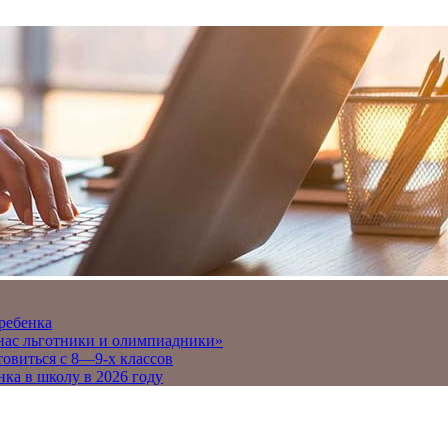
 ребенка
 нас льготники и олимпиадники»
товиться с 8—9-х классов
нка в школу в 2026 году