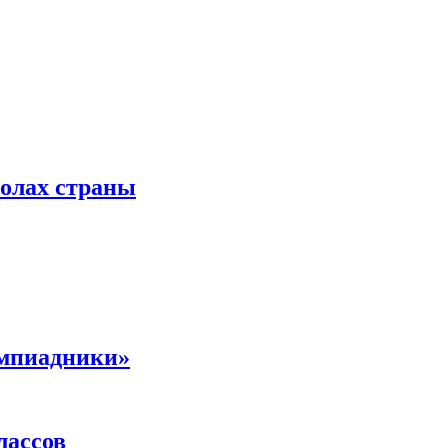
колах страны
импиадники»
лассов