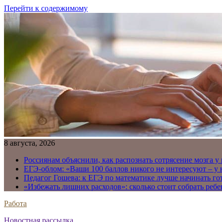
Перейти к содержимому
8 августа, 2026
Россиянам объяснили, как распознать сотрясение мозга у
ЕГЭ-облом: «Ваши 100 баллов никого не интересуют – у
Педагог Гошева: к ЕГЭ по математике лучше начинать го
«Избежать лишних расходов»: сколько стоит собрать ребе
Работа
Новостная рассылка