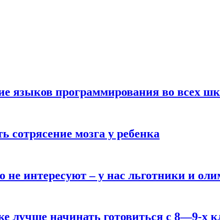
ние языков программирования во всех ш
ь сотрясение мозга у ребенка
о не интересуют – у нас льготники и ол
ке лучше начинать готовиться с 8—9-х к