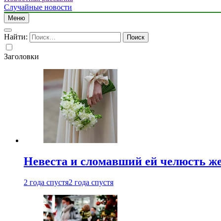
Случайные новости
Меню
Найти:
Заголовки
Невеста и сломавший ей челюсть ж
2 года спустя
2 года спустя