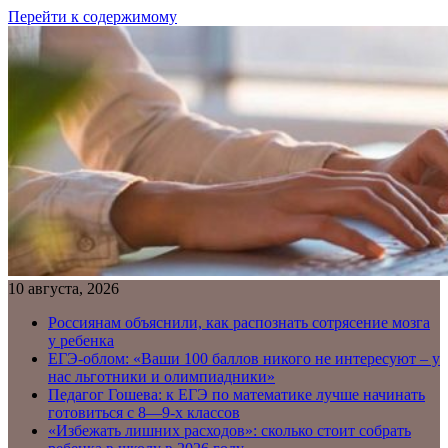
Перейти к содержимому
10 августа, 2026
Россиянам объяснили, как распознать сотрясение мозга
у ребенка
ЕГЭ-облом: «Ваши 100 баллов никого не интересуют – у
нас льготники и олимпиадники»
Педагог Гошева: к ЕГЭ по математике лучше начинать
готовиться с 8—9-х классов
«Избежать лишних расходов»: сколько стоит собрать