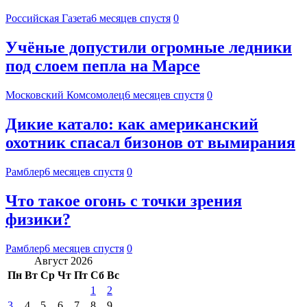
Российская Газета
6 месяцев спустя
0
Учёные допустили огромные ледники
под слоем пепла на Марсе
Московский Комсомолец
6 месяцев спустя
0
Дикие катало: как американский
охотник спасал бизонов от вымирания
Рамблер
6 месяцев спустя
0
Что такое огонь с точки зрения
физики?
Рамблер
6 месяцев спустя
0
Август 2026
Пн
Вт
Ср
Чт
Пт
Сб
Вс
1
2
3
4
5
6
7
8
9