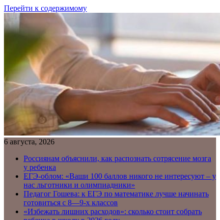
Перейти к содержимому
6 августа, 2026
Россиянам объяснили, как распознать сотрясение мозга
у ребенка
ЕГЭ-облом: «Ваши 100 баллов никого не интересуют – у
нас льготники и олимпиадники»
Педагог Гошева: к ЕГЭ по математике лучше начинать
готовиться с 8—9-х классов
«Избежать лишних расходов»: сколько стоит собрать