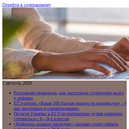
Перейти к содержимому
7 августа, 2026
Россиянам объяснили, как распознать сотрясение мозга
у ребенка
ЕГЭ-облом: «Ваши 100 баллов никого не интересуют – у
нас льготники и олимпиадники»
Педагог Гошева: к ЕГЭ по математике лучше начинать
готовиться с 8—9-х классов
«Избежать лишних расходов»: сколько стоит собрать