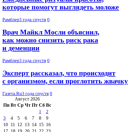
которые помогут выглядеть моложе
Рамблер
3 года спустя
0
Врач Майкл Мосли объяснил,
как можно снизить риск рака
и деменции
Рамблер
3 года спустя
0
Эксперт рассказал, что происходит
с организмом, если проглотить жвачку
Газета.Ru
3 года спустя
0
Август 2026
Пн
Вт
Ср
Чт
Пт
Сб
Вс
1
2
3
4
5
6
7
8
9
10
11
12
13
14
15
16
17
18
19
20
21
22
23