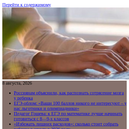
Перейти к содержимому
8 августа, 2026
Россиянам объяснили, как распознать сотрясение мозга
у ребенка
ЕГЭ-облом: «Ваши 100 баллов никого не интересуют – у
нас льготники и олимпиадники»
Педагог Гошева: к ЕГЭ по математике лучше начинать
готовиться с 8—9-х классов
«Избежать лишних расходов»: сколько стоит собрать