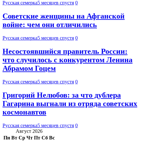
Русская семерка
5 месяцев спустя
0
Советские женщины на Афганской
войне: чем они отличились
Русская семерка
5 месяцев спустя
0
Несостоявшийся правитель России:
что случилось с конкурентом Ленина
Абрамом Гоцем
Русская семерка
5 месяцев спустя
0
Григорий Нелюбов: за что дублера
Гагарина выгнали из отряда советских
космонавтов
Русская семерка
5 месяцев спустя
0
Август 2026
Пн
Вт
Ср
Чт
Пт
Сб
Вс