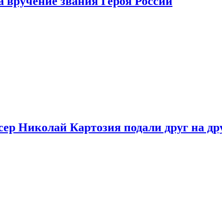
 вручение звания Героя России
ер Николай Картозия подали друг на дру