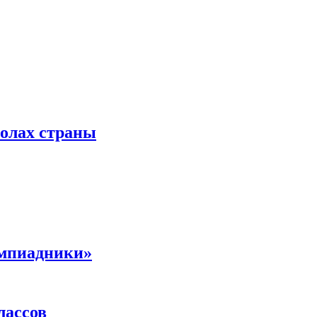
колах страны
импиадники»
лассов