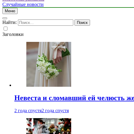
Случайные новости
Меню
Найти:
Заголовки
Невеста и сломавший ей челюсть ж
2 года спустя
2 года спустя