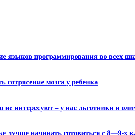
ние языков программирования во всех ш
ь сотрясение мозга у ребенка
о не интересуют – у нас льготники и ол
ке лучше начинать готовиться с 8—9-х к