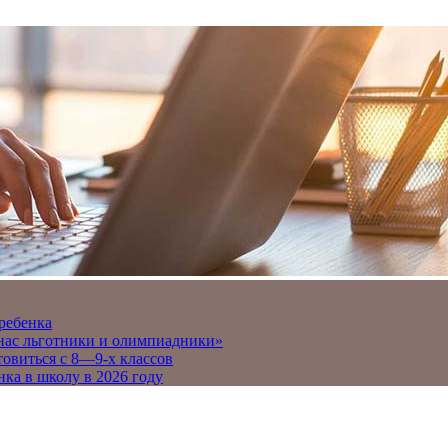
 ребенка
 нас льготники и олимпиадники»
товиться с 8—9-х классов
нка в школу в 2026 году