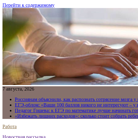
Перейти к содержимому
7 августа, 2026
Россиянам объяснили, как распознать сотрясение мозга у
ЕГЭ-облом: «Ваши 100 баллов никого не интересуют – у
Педагог Гошева: к ЕГЭ по математике лучше начинать го
«Избежать лишних расходов»: сколько стоит собрать ребе
Работа
Новостная рассылка