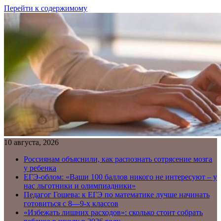
Перейти к содержимому
10 августа, 2026
Россиянам объяснили, как распознать сотрясение мозга
у ребенка
ЕГЭ-облом: «Ваши 100 баллов никого не интересуют – у
нас льготники и олимпиадники»
Педагог Гошева: к ЕГЭ по математике лучше начинать
готовиться с 8—9-х классов
«Избежать лишних расходов»: сколько стоит собрать