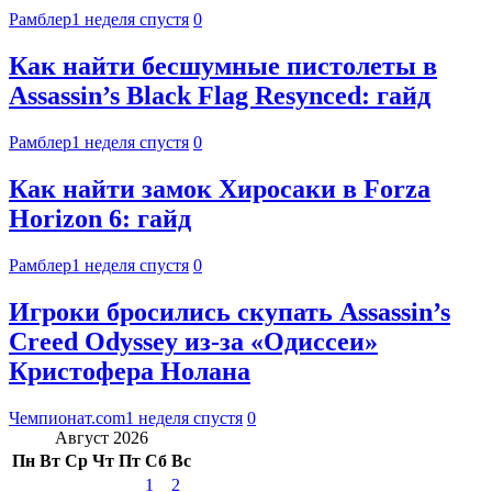
Рамблер
1 неделя спустя
0
Как найти бесшумные пистолеты в
Assassin’s Black Flag Resynced: гайд
Рамблер
1 неделя спустя
0
Как найти замок Хиросаки в Forza
Horizon 6: гайд
Рамблер
1 неделя спустя
0
Игроки бросились скупать Assassin’s
Creed Odyssey из-за «Одиссеи»
Кристофера Нолана
Чемпионат.com
1 неделя спустя
0
Август 2026
Пн
Вт
Ср
Чт
Пт
Сб
Вс
1
2