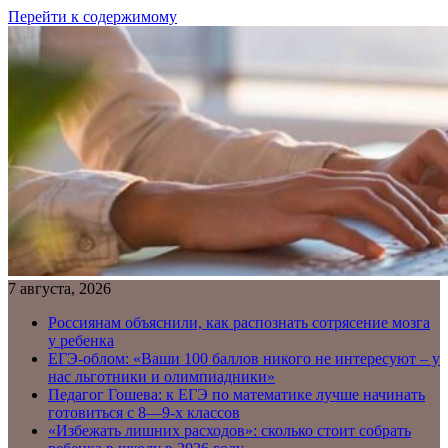
Перейти к содержимому
7 августа, 2026
Россиянам объяснили, как распознать сотрясение мозга
у ребенка
ЕГЭ-облом: «Ваши 100 баллов никого не интересуют – у
нас льготники и олимпиадники»
Педагог Гошева: к ЕГЭ по математике лучше начинать
готовиться с 8—9-х классов
«Избежать лишних расходов»: сколько стоит собрать