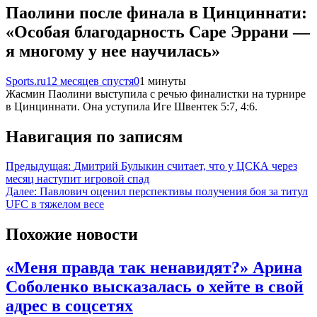
Паолини после финала в Цинциннати:
«Особая благодарность Саре Эррани —
я многому у нее научилась»
Sports.ru
12 месяцев спустя
0
1 минуты
Жасмин Паолини выступила с речью финалистки на турнире
в Цинциннати. Она уступила Иге Швентек 5:7, 4:6.
Навигация по записям
Предыдущая:
Дмитрий Булыкин считает, что у ЦСКА через
месяц наступит игровой спад
Далее:
Павлович оценил перспективы получения боя за титул
UFC в тяжелом весе
Похожие новости
«Меня правда так ненавидят?» Арина
Соболенко высказалась о хейте в свой
адрес в соцсетях