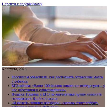
Перейти к содержимому
6 августа, 2026
Россиянам объяснили, как распознать сотрясение мозга
у ребенка
ЕГЭ-облом: «Ваши 100 баллов никого не интересуют – у
нас льготники и олимпиадники»
Педагог Гошева: к ЕГЭ по математике лучше начинать
готовиться с 8—9-х классов
«Избежать лишних расходов»: сколько стоит собрать