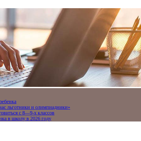
 ребенка
 нас льготники и олимпиадники»
товиться с 8—9-х классов
нка в школу в 2026 году