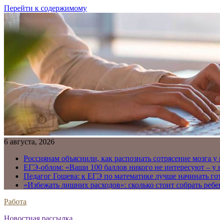
Перейти к содержимому
6 августа, 2026
Россиянам объяснили, как распознать сотрясение мозга у
ЕГЭ-облом: «Ваши 100 баллов никого не интересуют – у
Педагог Гошева: к ЕГЭ по математике лучше начинать го
«Избежать лишних расходов»: сколько стоит собрать ребе
Работа
Новостная рассылка