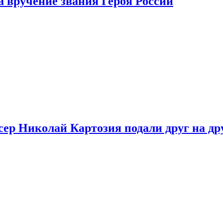
 вручение звания Героя России
ер Николай Картозия подали друг на дру