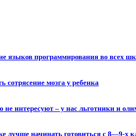
ние языков программирования во всех ш
ь сотрясение мозга у ребенка
о не интересуют – у нас льготники и ол
ке лучше начинать готовиться с 8—9-х к