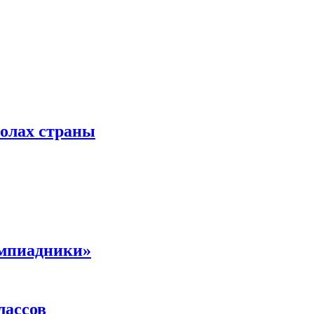
колах страны
импиадники»
лассов