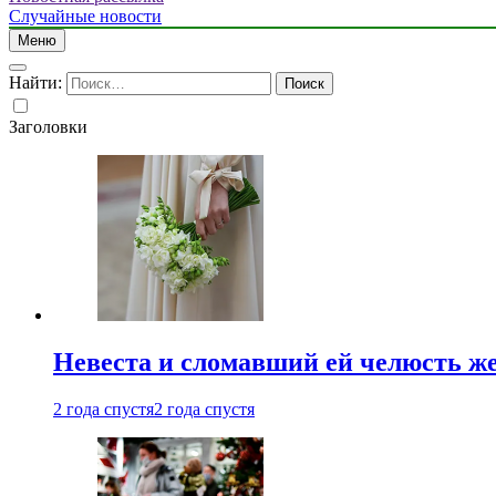
Случайные новости
Меню
Найти:
Заголовки
Невеста и сломавший ей челюсть ж
2 года спустя
2 года спустя